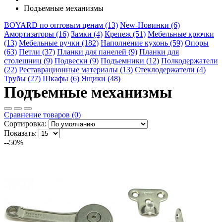
Подъемные механизмы
BOYARD по оптовым ценам (13)
New-Новинки (6)
Амортизаторы (16)
Замки (4)
Крепеж (51)
Мебельные крючки
(13)
Мебельные ручки (182)
Наполнение кухонь (59)
Опоры
(63)
Петли (37)
Планки для панелей (9)
Планки для
столешниц (9)
Подвески (9)
Подъемники (12)
Полкодержатели
(22)
Реставрационные материалы (13)
Стеклодержатели (4)
Трубы (27)
Шкафы (6)
Ящики (48)
Подъемные механизмы
Сравнение товаров (0)
Сортировка:
Показать:
--50%