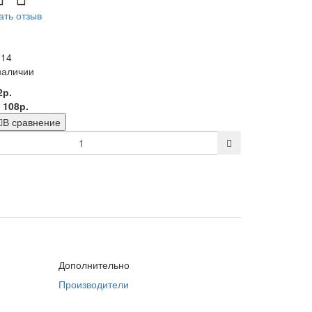
ать отзыв
014
наличии
2р.
:
108р.
В сравнение
Дополнительно
Производители